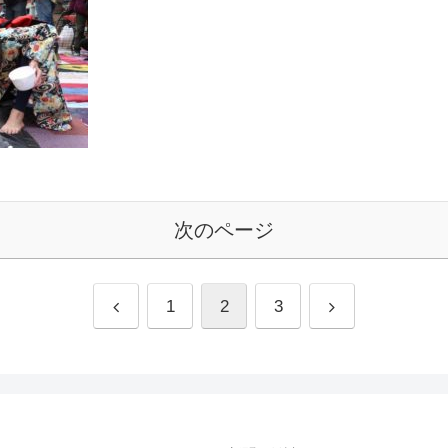
次のページ
前
次
1
2
3
へ
へ