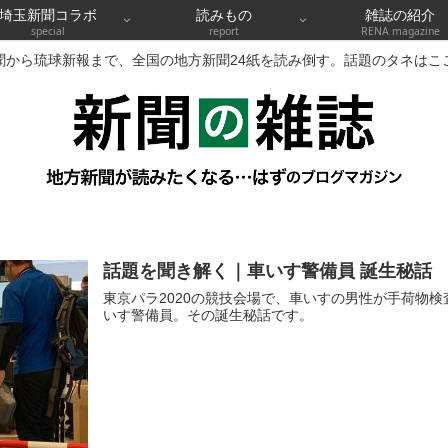
埼玉新聞コラボ
読みもの
雑誌の紹介
special
report
RENA magazine
聞から琉球新報まで、全国の地方新聞24紙を読み倒す。話題のタネはこ
話題を聞き解く｜車いす警備員 誕生秘話
東京パラ2020の競技会場で、車いすの男性が手荷物
いす警備員。その誕生秘話です。