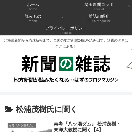
ホーム
埼玉新聞コラボ
home
special
読みもの
雑誌の紹介
report
RENA magazine
プライバシーポリシー
about us
北海道新聞から琉球新報まで、全国の地方新聞24紙を読み倒す。話題のタネは
ここにある！
松浦茂樹氏に聞く
再考『八ッ場ダム』 松浦茂樹・
再考『八ツ場ダム』
東洋大教授に聞く【4】