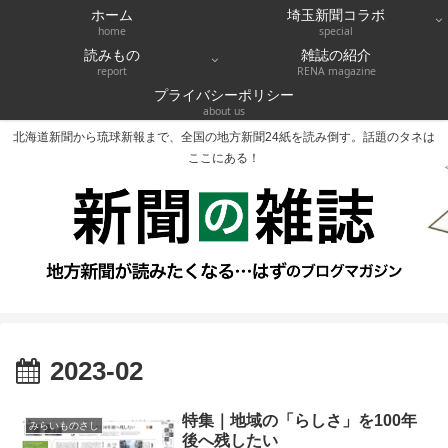
ホーム
埼玉新聞コラボ
home
special
読みもの
雑誌の紹介
report
RENA magazine
プライバシーポリシー
about us
北海道新聞から琉球新報まで、全国の地方新聞24紙を読み倒す。話題のタネは
ここにある！
2023-02
特集｜地域の「らしさ」を100年
みらいものさし
後へ残したい