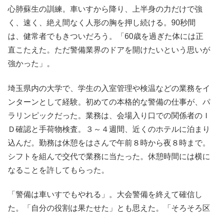
心肺蘇生の訓練。車いすから降り、上半身の力だけで強
く、速く、絶え間なく人形の胸を押し続ける。90秒間
は、健常者でもきついだろう。「60歳を過ぎた体には正
直こたえた。ただ警備業界のドアを開けたいという思いが
強かった」。
埼玉県内の大学で、学生の入室管理や検温などの業務をイ
ンターンとして経験。初めての本格的な警備の仕事が、パ
ラリンピックだった。業務は、会場入り口での関係者のＩ
Ｄ確認と手荷物検査。３～４週間、近くのホテルに泊まり
込んだ。勤務は休憩をはさんで午前８時から夜８時まで。
シフトを組んで交代で業務に当たった。休憩時間には横に
なることを許してもらった。
「警備は車いすでもやれる」。大会警備を終えて確信し
た。「自分の役割は果たせた」とも思えた。「そろそろ区