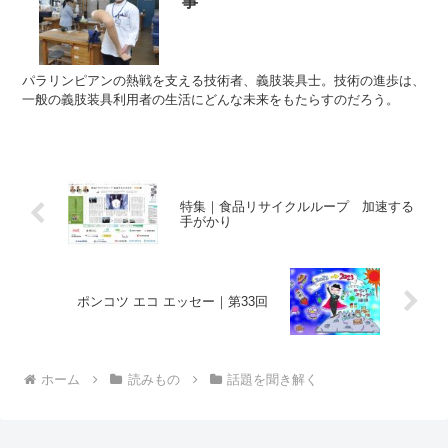
事
パラリンピアンの熱戦を支える技術者、義肢装具士。技術の進歩は、
一般の義肢装具利用者の生活にどんな未来をもたらすのだろう。
特集｜食品リサイクルループ 加速する
手がかり
ポンコツ エコ エッセー｜第33回
ホーム
読みもの
話題を聞き解く