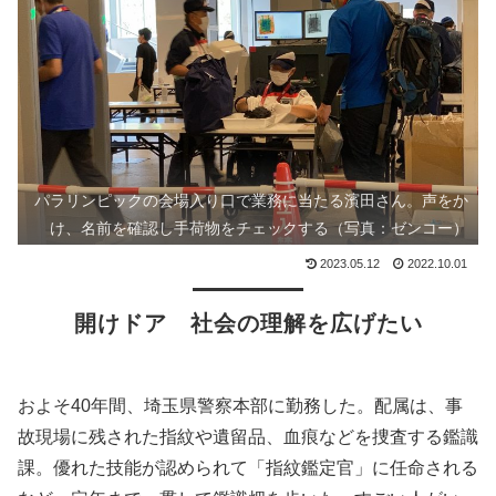
パラリンピックの会場入り口で業務に当たる濱田さん。声をか
け、名前を確認し手荷物をチェックする（写真：ゼンコー）
2023.05.12
2022.10.01
開けドア 社会の理解を広げたい
およそ40年間、埼玉県警察本部に勤務した。配属は、事
故現場に残された指紋や遺留品、血痕などを捜査する鑑識
課。優れた技能が認められて「指紋鑑定官」に任命される