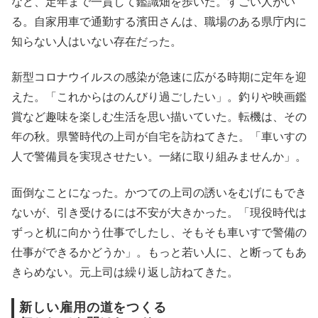
など、定年まで一貫して鑑識畑を歩いた。すごい人がい
る。自家用車で通勤する濱田さんは、職場のある県庁内に
知らない人はいない存在だった。
新型コロナウイルスの感染が急速に広がる時期に定年を迎
えた。「これからはのんびり過ごしたい」。釣りや映画鑑
賞など趣味を楽しむ生活を思い描いていた。転機は、その
年の秋。県警時代の上司が自宅を訪ねてきた。「車いすの
人で警備員を実現させたい。一緒に取り組みませんか」。
面倒なことになった。かつての上司の誘いをむげにもでき
ないが、引き受けるには不安が大きかった。「現役時代は
ずっと机に向かう仕事でしたし、そもそも車いすで警備の
仕事ができるかどうか」。もっと若い人に、と断ってもあ
きらめない。元上司は繰り返し訪ねてきた。
新しい雇用の道をつくる