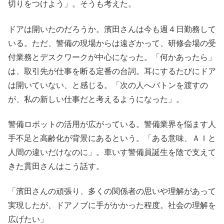
切りをつけよう」。そうも考えた。
ドアは開いたのだろうか。濱田さんは今も週４日勤務して
いる。ただ、警備の現場からは遠ざかって、研修会場の受
付業務とデスクワークが中心になった。「何かあったら」
は、取引先が仕事を断る定番の台詞。耳にするたびにドア
は開いていない、と感じる。「次の人へバトンを渡すの
が、私の新しい仕事だと考えるようになった」。
警備ロボットの活用が広がっている。警備業界を悩ます人
手不足と高齢化が背景にあるという。「ある意味、ＡＩと
人間の違いだけなのに」。車いす警備員誕生を陰で支えて
きた貫田さんはこう話す。
「濱田さんの頑張り、多くの関係者の思いや理解があって
実現したが、ドアノブに手がかかった程度。社会の理解を
広げたい」