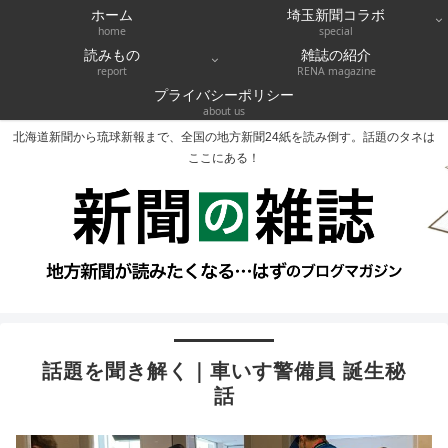
ホーム
埼玉新聞コラボ
home
special
読みもの
雑誌の紹介
report
RENA magazine
プライバシーポリシー
about us
北海道新聞から琉球新報まで、全国の地方新聞24紙を読み倒す。話題のタネは
ここにある！
話題を聞き解く｜車いす警備員 誕生秘
話