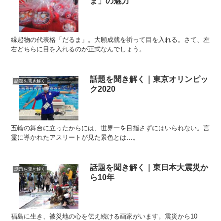
ま」の魅力
縁起物の代表格「だるま」。大願成就を祈って目を入れる。さて、左
右どちらに目を入れるのが正式なんでしょう。
話題を聞き解く｜東京オリンピッ
話題を聞き解く
ク2020
五輪の舞台に立ったからには、世界一を目指さずにはいられない。言
霊に導かれたアスリートが見た景色とは…。
話題を聞き解く｜東日本大震災か
話題を聞き解く
ら10年
福島に生き、被災地の心を伝え続ける画家がいます。震災から10