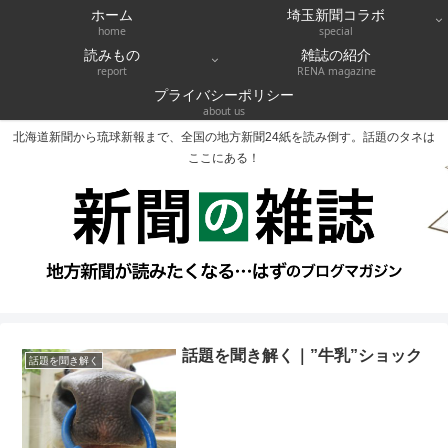
ホーム
埼玉新聞コラボ
home
special
読みもの
雑誌の紹介
report
RENA magazine
プライバシーポリシー
about us
北海道新聞から琉球新報まで、全国の地方新聞24紙を読み倒す。話題のタネは
ここにある！
話題を聞き解く｜”牛乳”ショック
話題を聞き解く