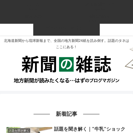
ホーム
埼玉新聞コラボ
home
special
読みもの
雑誌の紹介
report
RENA magazine
プライバシーポリシー
about us
北海道新聞から琉球新報まで、全国の地方新聞24紙を読み倒す。話題のタネは
ここにある！
新着記事
話題を聞き解く｜”牛乳”ショック
話題を聞き解く