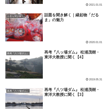
2021.01.01
話題を聞き解く｜縁起物「だる
話題を聞き解く
ま」の魅力
2020.01.01
再考『八ッ場ダム』 松浦茂樹・
再考『八ツ場ダム』
東洋大教授に聞く【4】
2019.05.31
再考『八ツ場ダム』 松浦茂樹・
再考『八ツ場ダム』
東洋大教授に聞く【3】