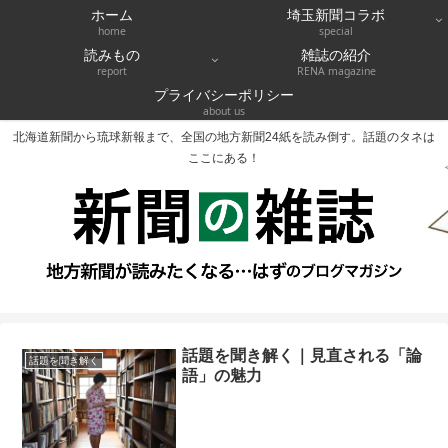
ホーム
埼玉新聞コラボ
home
special
読みもの
雑誌の紹介
report
RENA magazine
プライバシーポリシー
about us
北海道新聞から琉球新報まで、全国の地方新聞24紙を読み倒す。話題のタネは
ここにある！
話題を聞き解く｜見直される「論
話題を聞き解く
語」の魅力